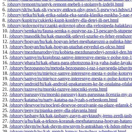
5.
/obzory/remont/ru/antyk-remont-mebeli-i-stolarnyh-izdelij.html
6.
/obzory/slt/iw/kak-slt-ywwny-mtkwn-qlsy-pswt-5-psrwywt-hdswt.
7.
/obzory/grika/hi/kak-grika-salada-eka-sarala-klasika-nuskha-5-nae-
8.
/obzory/kupit/ru/cukierki-kupit-konfety-dla-detej-ili-net.html
9.
/obzory/golovnoj/ru/czapki-golovnoj-ubor-dla-velosipeda-balaklav
10.
/obzory/semka/ru/fauna-semka-v-pustyne-za-13-pescanyh-stupene
11.
/obzory/masodik/hu/kak-masodik-utlevel-szurke-es-feher-rendszer
12.
/obzory/hogyan/hu/kak-hogyan-lehet-meghatarozni-a-palinka-hitel
13.
/obzory/hogyan/hu/kak-hogyan-utazhat-egyedul-es-olcso.html
14.
/obzory/mezdunarodnyj/ru/kobieta-mezdunarodnyj-zenskij-den.ht
15.
/obzory/samye/ru/krajobraz-samye-interesnye-mesta-v-polse-top-10
16.
/obzory/ghara/hi/kak-ghara-para-photozona-kya-yaha-isake-layaka
17.
/obzory/bezopasno/ru/metoda-bezopasno-i-raz-i-navsegda-izbavits
18.
/obzory/samye/ru/miejsce-samye-interesnye-mesta-v-polse-kotorye-
19.
/obzory/samye/ru/miejsce-samye-interesnye-mesta-v-polse-kotory
20.
/obzory/android/hi/kak-android-upakaranom-ke-lie-onalaina-of
21.
/obzory/raznye/ru/morski-raznye-istocniki-sveta.html
22.
/obzory/parusnyj/ru/morski-parusnyj-kurs-parusnaa-licenzia-my-z
23.
/obzory/katatsa/ru/narty-katatsa-na-lyzah-s-rebenkom.html
24.
/obzory/desevoe/ru/noclegi-desevoe-prozivanie-na-plaze-gdansk-
25.
/obzory/peny/ru/pianka-peny-dla-plavania.html
26.
/obzory/tasbany/kk/kak-tasbany-zasyn-anyktaudy-jrenu-zerdi-tasb
27.
/obzory/a/hu/kak-a-teknos-koranak-meghatarozasa-hogyan-hataroz
28.
/obzory/dgym/iw/kak-dgym-mwsnym-b-astrakhan-yk-hdqn-mbw
29.
/obzory/mptyh/iw/kak-mptyh-lsmwy-bwtwbws-wbmbwrt.html