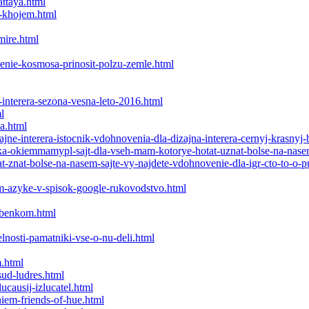
attaya.html
e-khojem.html
mire.html
cenie-kosmosa-prinosit-polzu-zemle.html
ne-interera-sezona-vesna-leto-2016.html
l
a.html
ne-interera-istocnik-vdohnovenia-dla-dizajna-interera-cernyj-krasnyj-
ka-okiemmamypl-sajt-dla-vseh-mam-kotorye-hotat-uznat-bolse-na-nasem-
znat-bolse-na-nasem-sajte-vy-najdete-vdohnovenie-dla-igr-cto-to-o-pu
m-azyke-v-spisok-google-rukovodstvo.html
rebenkom.html
elnosti-pamatniki-vse-o-nu-deli.html
m.html
sud-ludres.html
ucausij-izlucatel.html
niem-friends-of-hue.html