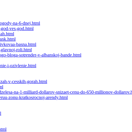
pogody-na-6-dnej.html
j-god-ves-god.html
nah.html
bank.html
livkovaa-basna.html
-glavnoj-roli.html
nogo-bloga-sotrender-v-albanskoj-bande.html
nie-i-ozivlenie.html
yzah-v-cesskih-gorah.html
ml
dzelesa-na-1-milliard-dollarov-snizaet-cenu-do-650-millionov-dollarov.
-seruu-zonu-kratkosrocnoj-arendy.html
l
html