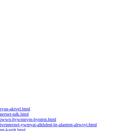
gyan-akivel.html
ternet-talk.html
t-mqwwn-hywmnym-byntrnt.html
iveinternet-ywmyat-alkhdmt-br-alantrnt-alrwsyt.html
ymt-kamlt.html