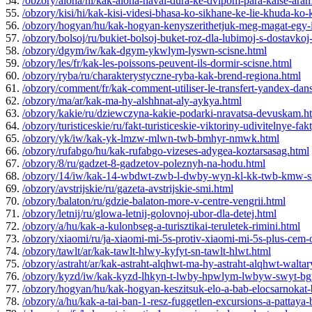
54.
/obzory/aloha/hi/kak-aloha-havai-dura-ke-dvipom-para-kaise-ara
55.
/obzory/kisi/hi/kak-kisi-videsi-bhasa-ko-sikhane-ke-lie-khuda-ko
56.
/obzory/hogyan/hu/kak-hogyan-kenyszerithetjuk-meg-magat-egy-i
57.
/obzory/bolsoj/ru/bukiet-bolsoj-buket-roz-dla-lubimoj-s-dostavk
58.
/obzory/dgym/iw/kak-dgym-ykwlym-lyswn-scisne.html
59.
/obzory/les/fr/kak-les-poissons-peuvent-ils-dormir-scisne.html
60.
/obzory/ryba/ru/charakterystyczne-ryba-kak-brend-regiona.html
61.
/obzory/comment/fr/kak-comment-utiliser-le-transfert-yandex-dans
62.
/obzory/ma/ar/kak-ma-hy-alshhnat-aly-aykya.html
63.
/obzory/kakie/ru/dziewczyna-kakie-podarki-nravatsa-devuskam.h
64.
/obzory/turisticeskie/ru/fakt-turisticeskie-viktoriny-udivitelnye-f
65.
/obzory/yk/iw/kak-yk-lmzw-mlwn-twb-bmhyr-nmwk.html
66.
/obzory/rufabgo/hu/kak-rufabgo-vizeses-adygea-koztarsasag.html
67.
/obzory/8/ru/gadzet-8-gadzetov-poleznyh-na-hodu.html
68.
/obzory/14/iw/kak-14-wbdwt-zwb-l-dwby-wyn-kl-kk-twb-kmw-sz
69.
/obzory/avstrijskie/ru/gazeta-avstrijskie-smi.html
70.
/obzory/balaton/ru/gdzie-balaton-more-v-centre-vengrii.html
71.
/obzory/letnij/ru/glowa-letnij-golovnoj-ubor-dla-detej.html
72.
/obzory/a/hu/kak-a-kulonbseg-a-turisztikai-teruletek-rimini.html
73.
/obzory/xiaomi/ru/ja-xiaomi-mi-5s-protiv-xiaomi-mi-5s-plus-cem-o
74.
/obzory/tawlt/ar/kak-tawlt-hlwy-kyfyt-sn-tawlt-hlwt.html
75.
/obzory/astraht/ar/kak-astraht-alqhwt-ma-hy-astraht-alqhwt-wal
76.
/obzory/kyzd/iw/kak-kyzd-lhkyn-t-lwby-hpwlym-lwbyw-swyt-bg
77.
/obzory/hogyan/hu/kak-hogyan-keszitsuk-elo-a-bab-elocsarnokat-b
78.
/obzory/a/hu/kak-a-tai-ban-1-resz-fuggetlen-excursions-a-pattaya-