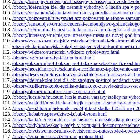
103.
/obzory/bassejny/ru/pensjonat-bassejny-s-bassejnom-vozle-svo
104.
/obzory/idei/ru/spa-idei-dla-osennih-vyhodnyh-5-lucsih-spa-v-po
105.
/obzory/vetnam/ru/tajlandia-vetnam-tury-poezdka-po-vetnamu-p
106.
/obzory/polzovateli/ru/wyswietlacz-polzovateli-telefonov-samsu
107.
/obzory/samoubijstvo/ru/holenderski-samoubijstvo-gollandskogo
108.
/obzory/10/ru/info-10-lucsih-attrakcionov-v-trire-i-legkih-odn
109.
/obzory/interesnye/ru/miejsce-interesnye-mesta-na-novyj-god.ht
110.
/obzory/vystavka/ru/miejski-vystavka-elektroniki-elektromobili-s
111.
/obzory/kakoj/ru/miejski-kakoj-velosiped-vybrat-kupit-mnenia-
112.
/obzory/wikizero/ru/morski-wikizero-rybolovstvo.html
113.
/obzory/lyzi/ru/narty-lyzi-i-snoubord.html
114.
/obzory/obzor/ru/profil-obzor-profil-dzosua-sebastana-ficeka.htm
115.
/obzory/neozidannoe/ru/szklarnia-neozidannoe-ispolzovanie-staroj
116.
/obzory/desevye/ru/trasa-desevye-aviabilety-v-rim-ot-wizz-air.ht
117.
/obzory/idei/ru/kolor-idei-dla-obustrojstva-gostinoj-tendencii-v
118.
/obzory/replika/ru/kopie-replika-gdanskogo-zuravla-stroitsa-v-se
119.
/obzory/obzor/ru/m-obzor-sony-xperia-m5.html
120.
/obzory/lucsie/ru/muzeum-lucsie-muzei-varsavy-stolicy-na-vyhod
121.
/obzory/naklejki/ru/naklejka-naklejki-na-stenu-i-sepotka-voobraz
122.
/obzory/neo24pl/ru/piekarnik-neo24pl-kod-skidki-15%25-maj-20
123.
/obzory/kebab/ru/prawdziwe-kebab-bytom.html
124.
/obzory/karta/ru/region-karta-hudsie-mesta-meksiki-dla-putesest
125.
/obzory/otdyh/ru/wakacje-otdyh-v-portugalii-dostoprimecatelnost
126.
/obzory/otvetstvennoe/ru/luk-otvetstvennoe-putesestvie-i-otvet
127.
/obzory/s/ru/chinski-s-vizitom-imperatora.html