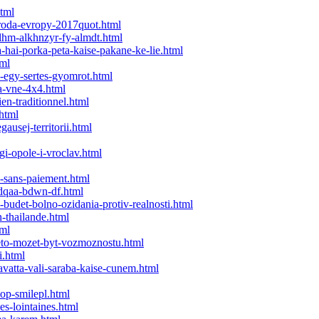
html
oroda-evropy-2017quot.html
-lhm-alkhnzyr-fy-almdt.html
hai-porka-peta-kaise-pakane-ke-lie.html
tml
-egy-sertes-gyomrot.html
a-vne-4x4.html
ien-traditionnel.html
.html
ausej-territorii.html
i-opole-i-vroclav.html
l-sans-paiement.html
fndqaa-bdwn-df.html
o-budet-bolno-ozidania-protiv-realnosti.html
n-thailande.html
tml
-eto-mozet-byt-vozmoznostu.html
i.html
avatta-vali-saraba-kaise-cunem.html
hop-smilepl.html
es-lointaines.html