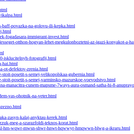
html
vikalpa.html
a-baff-povazka-na-golovu-ili-kepka.html
j.html
ek-fogadasara-immigrant-invest.html
esseget-otthon-hogyan-lehet-megkulonboztetni-az-igazi-konyakot-a-ham
ml
-isklucitelnyh-fotografij.html
-hai.html
a-ot-defektov-zrenia.html
stoit-posetit-s-semej-velikopolskaa-gubernia.html
e-stoit-posetit-s-semej-varminsko-mazurskoe-voevodstvo.html
alaina-manacitra-cunem-mapsme-7ways-aura-osmand-satha-hi-8-anupray
dem-vas-ohotnik-na-veter.html
bzezno.html
aka-zasyn-kalaj-anyktau-kerek.html
zuk-meg-a-szarazfoldi-teknos-korat.html
sl-hm-wqwr-mwsn-shwr-hnwt-hqwwyr-hmqwwn-blwg-a-ikraru.html