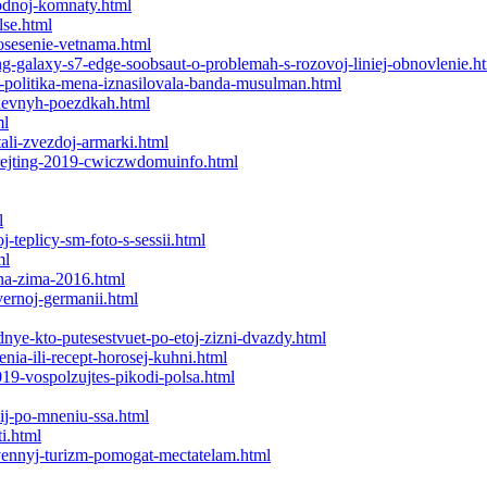
bodnoj-komnaty.html
lse.html
osesenie-vetnama.html
ng-galaxy-s7-edge-soobsaut-o-problemah-s-rozovoj-liniej-obnovlenie.h
-politika-mena-iznasilovala-banda-musulman.html
odnevnyh-poezdkah.html
ml
tali-zvezdoj-armarki.html
i-rejting-2019-cwiczwdomuinfo.html
l
-teplicy-sm-foto-s-sessii.html
ml
esna-zima-2016.html
vernoj-germanii.html
nye-kto-putesestvuet-po-etoj-zizni-dvazdy.html
enia-ili-recept-horosej-kuhni.html
19-vospolzujtes-pikodi-polsa.html
vij-po-mneniu-ssa.html
i.html
stvennyj-turizm-pomogat-mectatelam.html