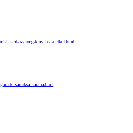
isitastol-az-uveg-kinyitasa-nelkul.html
ogom-ki-samiksa-karana.html