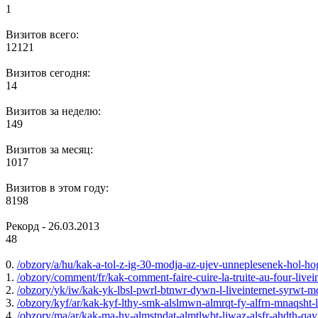
1
Визитов всего:
12121
Визитов сегодня:
14
Визитов за неделю:
149
Визитов за месяц:
1017
Визитов в этом году:
8198
Рекорд - 26.03.2013
48
0.
/obzory/a/hu/kak-a-tol-z-ig-30-modja-az-ujev-unneplesenek-hol-ho
1.
/obzory/comment/fr/kak-comment-faire-cuire-la-truite-au-four-livein
2.
/obzory/yk/iw/kak-yk-lbsl-pwrl-btnwr-dywn-l-liveinternet-syrw
3.
/obzory/kyf/ar/kak-kyf-lthy-smk-alslmwn-almrqt-fy-alfrn-mnaqsht-l
4.
/obzory/ma/ar/kak-ma-hy-almstndat-almtlwbt-ljwaz-alsfr-ahdth-qa