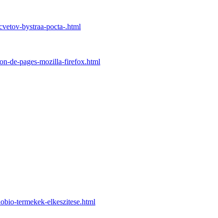
cvetov-bystraa-pocta-.html
on-de-pages-mozilla-firefox.html
obio-termekek-elkeszitese.html