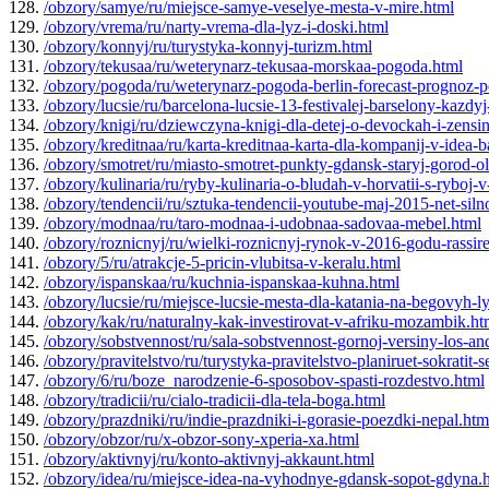
128.
/obzory/samye/ru/miejsce-samye-veselye-mesta-v-mire.html
129.
/obzory/vrema/ru/narty-vrema-dla-lyz-i-doski.html
130.
/obzory/konnyj/ru/turystyka-konnyj-turizm.html
131.
/obzory/tekusaa/ru/weterynarz-tekusaa-morskaa-pogoda.html
132.
/obzory/pogoda/ru/weterynarz-pogoda-berlin-forecast-prognoz-
133.
/obzory/lucsie/ru/barcelona-lucsie-13-festivalej-barselony-kazdy
134.
/obzory/knigi/ru/dziewczyna-knigi-dla-detej-o-devockah-i-zensi
135.
/obzory/kreditnaa/ru/karta-kreditnaa-karta-dla-kompanij-v-idea-
136.
/obzory/smotret/ru/miasto-smotret-punkty-gdansk-staryj-gorod-o
137.
/obzory/kulinaria/ru/ryby-kulinaria-o-bludah-v-horvatii-s-ryboj-v
138.
/obzory/tendencii/ru/sztuka-tendencii-youtube-maj-2015-net-sil
139.
/obzory/modnaa/ru/taro-modnaa-i-udobnaa-sadovaa-mebel.html
140.
/obzory/roznicnyj/ru/wielki-roznicnyj-rynok-v-2016-godu-rassire
141.
/obzory/5/ru/atrakcje-5-pricin-vlubitsa-v-keralu.html
142.
/obzory/ispanskaa/ru/kuchnia-ispanskaa-kuhna.html
143.
/obzory/lucsie/ru/miejsce-lucsie-mesta-dla-katania-na-begovyh-l
144.
/obzory/kak/ru/naturalny-kak-investirovat-v-afriku-mozambik.ht
145.
/obzory/sobstvennost/ru/sala-sobstvennost-gornoj-versiny-los-an
146.
/obzory/pravitelstvo/ru/turystyka-pravitelstvo-planiruet-sokratit
147.
/obzory/6/ru/boze_narodzenie-6-sposobov-spasti-rozdestvo.html
148.
/obzory/tradicii/ru/cialo-tradicii-dla-tela-boga.html
149.
/obzory/prazdniki/ru/indie-prazdniki-i-gorasie-poezdki-nepal.htm
150.
/obzory/obzor/ru/x-obzor-sony-xperia-xa.html
151.
/obzory/aktivnyj/ru/konto-aktivnyj-akkaunt.html
152.
/obzory/idea/ru/miejsce-idea-na-vyhodnye-gdansk-sopot-gdyna.