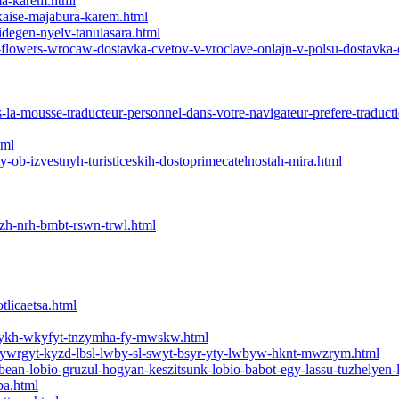
ma-karem.html
-kaise-majabura-karem.html
degen-nyelv-tanulasara.html
oj-flowers-wrocaw-dostavka-cvetov-v-vroclave-onlajn-v-polsu-dostavka-
-la-mousse-traducteur-personnel-dans-votre-navigateur-prefere-traducti
tml
akty-ob-izvestnyh-turisticeskih-dostoprimecatelnostah-mira.html
h-nrh-bmbt-rswn-trwl.html
tlicaetsa.html
tarykh-wkyfyt-tnzymha-fy-mwskw.html
ywrgyt-kyzd-lbsl-lwby-sl-swyt-bsyr-yty-lwbyw-hknt-mwzrym.html
ean-lobio-gruzul-hogyan-keszitsunk-lobio-babot-egy-lassu-tuzhelyen-l
ba.html