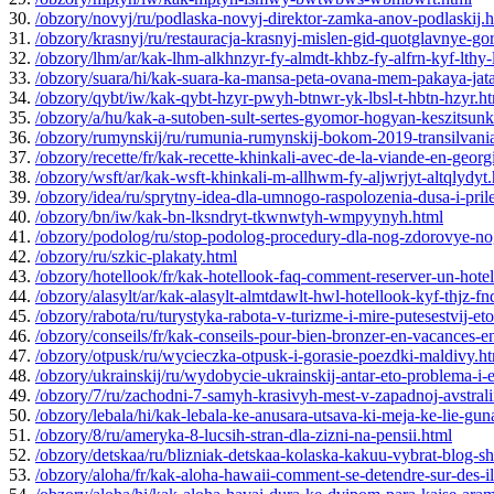
30.
/obzory/novyj/ru/podlaska-novyj-direktor-zamka-anov-podlaskij.
31.
/obzory/krasnyj/ru/restauracja-krasnyj-mislen-gid-quotglavnye-g
32.
/obzory/lhm/ar/kak-lhm-alkhnzyr-fy-almdt-khbz-fy-alfrn-kyf-lthy
33.
/obzory/suara/hi/kak-suara-ka-mansa-peta-ovana-mem-pakaya-jata-
34.
/obzory/qybt/iw/kak-qybt-hzyr-pwyh-btnwr-yk-lbsl-t-hbtn-hzyr.h
35.
/obzory/a/hu/kak-a-sutoben-sult-sertes-gyomor-hogyan-keszitsunk
36.
/obzory/rumynskij/ru/rumunia-rumynskij-bokom-2019-transilvani
37.
/obzory/recette/fr/kak-recette-khinkali-avec-de-la-viande-en-georg
38.
/obzory/wsft/ar/kak-wsft-khinkali-m-allhwm-fy-aljwrjyt-altqlydyt
39.
/obzory/idea/ru/sprytny-idea-dla-umnogo-raspolozenia-dusa-i-prileg
40.
/obzory/bn/iw/kak-bn-lksndryt-tkwnwtyh-wmpyynyh.html
41.
/obzory/podolog/ru/stop-podolog-procedury-dla-nog-zdorovye-nog
42.
/obzory/ru/szkic-plakaty.html
43.
/obzory/hotellook/fr/kak-hotellook-faq-comment-reserver-un-hote
44.
/obzory/alasylt/ar/kak-alasylt-almtdawlt-hwl-hotellook-kyf-thjz-
45.
/obzory/rabota/ru/turystyka-rabota-v-turizme-i-mire-putesestvij-et
46.
/obzory/conseils/fr/kak-conseils-pour-bien-bronzer-en-vacances-e
47.
/obzory/otpusk/ru/wycieczka-otpusk-i-gorasie-poezdki-maldivy.h
48.
/obzory/ukrainskij/ru/wydobycie-ukrainskij-antar-eto-problema-i
49.
/obzory/7/ru/zachodni-7-samyh-krasivyh-mest-v-zapadnoj-avstrali
50.
/obzory/lebala/hi/kak-lebala-ke-anusara-utsava-ki-meja-ke-lie-gun
51.
/obzory/8/ru/ameryka-8-lucsih-stran-dla-zizni-na-pensii.html
52.
/obzory/detskaa/ru/blizniak-detskaa-kolaska-kakuu-vybrat-blog-s
53.
/obzory/aloha/fr/kak-aloha-hawaii-comment-se-detendre-sur-des-il