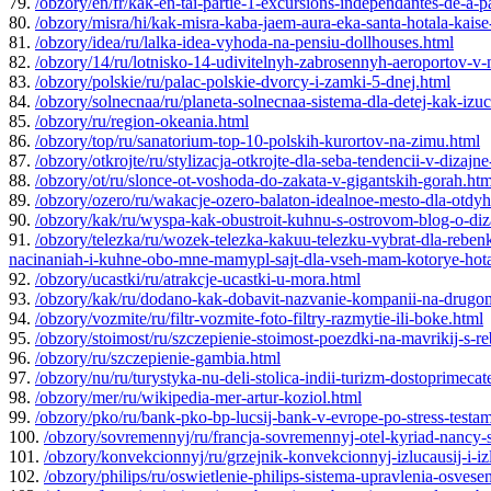
79.
/obzory/en/fr/kak-en-tai-partie-1-excursions-independantes-de-a-p
80.
/obzory/misra/hi/kak-misra-kaba-jaem-aura-eka-santa-hotala-kais
81.
/obzory/idea/ru/lalka-idea-vyhoda-na-pensiu-dollhouses.html
82.
/obzory/14/ru/lotnisko-14-udivitelnyh-zabrosennyh-aeroportov-v-
83.
/obzory/polskie/ru/palac-polskie-dvorcy-i-zamki-5-dnej.html
84.
/obzory/solnecnaa/ru/planeta-solnecnaa-sistema-dla-detej-kak-izu
85.
/obzory/ru/region-okeania.html
86.
/obzory/top/ru/sanatorium-top-10-polskih-kurortov-na-zimu.html
87.
/obzory/otkrojte/ru/stylizacja-otkrojte-dla-seba-tendencii-v-dizaj
88.
/obzory/ot/ru/slonce-ot-voshoda-do-zakata-v-gigantskih-gorah.htm
89.
/obzory/ozero/ru/wakacje-ozero-balaton-idealnoe-mesto-dla-otdyh
90.
/obzory/kak/ru/wyspa-kak-obustroit-kuhnu-s-ostrovom-blog-o-dizaj
91.
/obzory/telezka/ru/wozek-telezka-kakuu-telezku-vybrat-dla-reben
nacinaniah-i-kuhne-obo-mne-mamypl-sajt-dla-vseh-mam-kotorye-hotat-
92.
/obzory/ucastki/ru/atrakcje-ucastki-u-mora.html
93.
/obzory/kak/ru/dodano-kak-dobavit-nazvanie-kompanii-na-drugo
94.
/obzory/vozmite/ru/filtr-vozmite-foto-filtry-razmytie-ili-boke.html
95.
/obzory/stoimost/ru/szczepienie-stoimost-poezdki-na-mavrikij-s-
96.
/obzory/ru/szczepienie-gambia.html
97.
/obzory/nu/ru/turystyka-nu-deli-stolica-indii-turizm-dostoprimecat
98.
/obzory/mer/ru/wikipedia-mer-artur-koziol.html
99.
/obzory/pko/ru/bank-pko-bp-lucsij-bank-v-evrope-po-stress-testa
100.
/obzory/sovremennyj/ru/francja-sovremennyj-otel-kyriad-nancy-
101.
/obzory/konvekcionnyj/ru/grzejnik-konvekcionnyj-izlucausij-i-izl
102.
/obzory/philips/ru/oswietlenie-philips-sistema-upravlenia-osvese