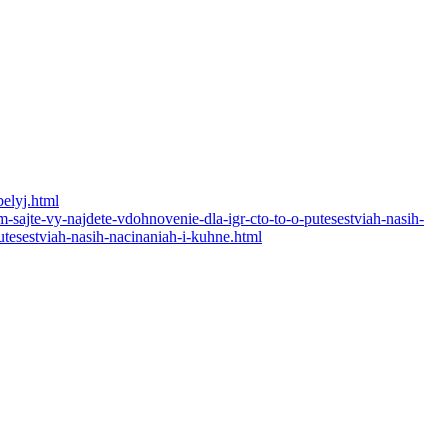
belyj.html
sajte-vy-najdete-vdohnovenie-dla-igr-cto-to-o-putesestviah-nasih-
tesestviah-nasih-nacinaniah-i-kuhne.html